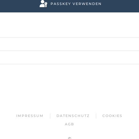
PASSKEY VERWENDEN
IMPRESSUM
DATENSCHUTZ
COOKIES
AGB
©